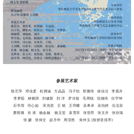
参展艺术家
陈艺萍 邓佳柔 杜骋涵 方晶晶 冯子怡 郭雅玮 侯佳洁 李晨卉
李梦茹 林晓琪 刘健新 刘 洋 罗泠笳 毛周锐 倪储祎 任宇坤
石书堉 司心如 宋兆奕 王 铭 王羽蝶 吴希卓 吴怡婷 伍泓安
萧雨璐 肖 准 杨金融 杨玉玺 袁雪菲 张世昂 张文卉 张欣瑞
张 媛 张倬文 赵月华 周滢然 朱仲玉 (按拼音排序)