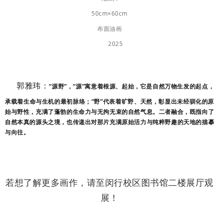
50cm×60cm
布面油画
2025
郭雅玮：
“源野”，“源”寓意着根源、起始，它是自然万物生发的起点，
承载着生命与生机的最初脉络；“野”代表着旷野、天然，彰显出未经驯化的原
始与野性，充满了蓬勃的生命力与无拘无束的自然气息。二者融合，既指向了
自然本真的源头之境，也传递出对那片充满原始活力与纯粹野趣的天地的描摹
与向往。
若想了解更多画作，请至闵行校区图书馆二楼展厅观
展！