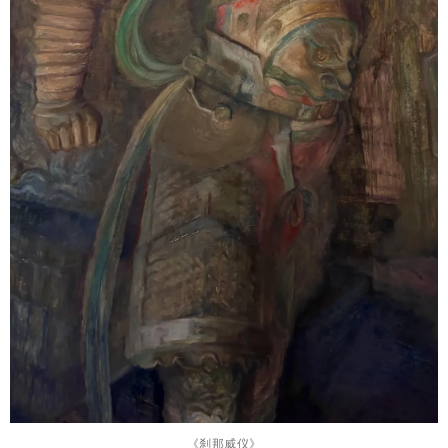
《刹那威仪》