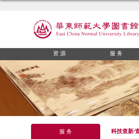
资 源
服 务
科技查新/
服 务