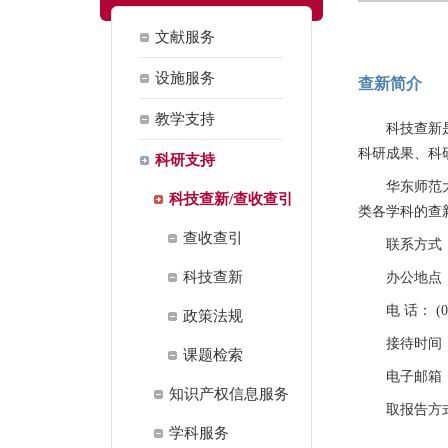
文献服务
设施服务
查新简介
教学支持
科技查新
科研成果、科
科研支持
华东师范大
科技查新/查收查引
类各学科的查
查收查引
联系方式
科技查新
办公地点：
电 话： (02
政策法规
接待时间：周
课题检索
电子邮箱： ch
知识产权信息服务
取报告方
学科服务