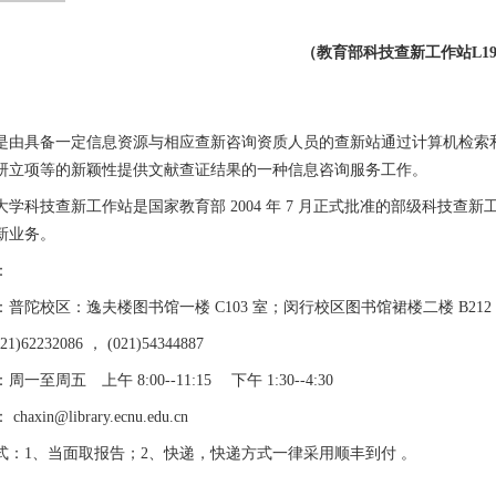
（教育部科技查新工作站L1
是由具备一定信息资源与相应查新咨询资质人员的查新站通过计算机检索
研立项等的新颖性提供文献查证结果的一种信息咨询服务工作。
学科技查新工作站是国家教育部 2004 年 7 月正式批准的部级科技查新
新业务。
：
普陀校区：逸夫楼图书馆一楼 C103 室；闵行校区图书馆裙楼二楼 B212
1)62232086 ， (021)54344887
一至周五 上午 8:00--11:15 下午 1:30--4:30
axin@library.ecnu.edu.cn
式：1、当面取报告；2、快递，快递方式一律采用顺丰到付 。