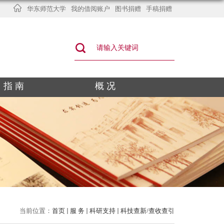
华东师范大学
我的借阅账户
图书捐赠
手稿捐赠
指 南
概 况
当前位置：
首页
服 务
科研支持
科技查新/查收查引