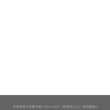
华东师范大学图书馆 ©2011-2019
[管理员入口]
[ 馆员园地 ]