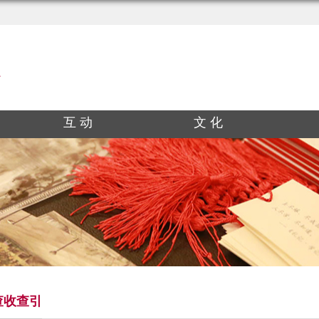
互 动
文 化
查收查引