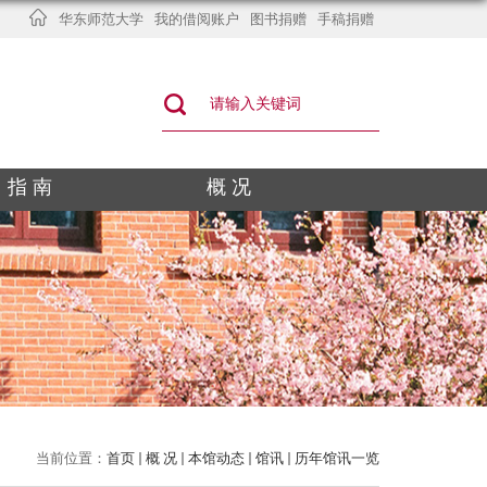
华东师范大学
我的借阅账户
图书捐赠
手稿捐赠
指 南
概 况
当前位置：
首页
概 况
本馆动态
馆讯
历年馆讯一览