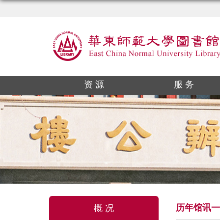
资 源
服 务
历年馆讯一
概 况