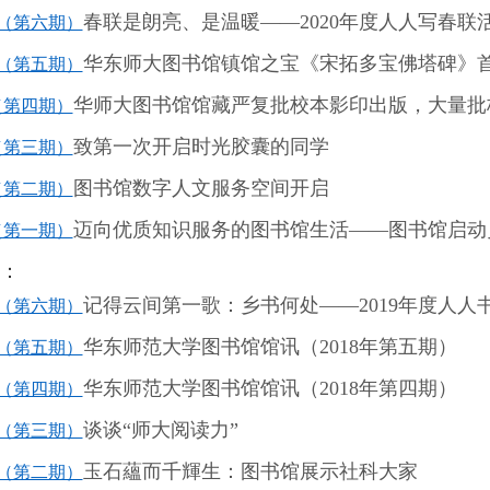
春联是朗亮、是温暖
——2020
年度人人写春联
（第六期）
华东师大图书馆镇馆之宝《宋拓多宝佛塔碑》
（第五期）
华师大图书馆馆藏严复批校本影印出版，大量批
（第四期）
致第一次开启时光胶囊的同学
（第三期）
图书馆数字人文服务空间开启
（第二期）
迈向优质知识服务的图书馆生活
——
图书馆启动
（第一期）
讯：
记得云间第一歌：乡书何处
——2019
年度人人
（第六期）
华东师范大学图书馆馆讯（
2018
年第五期）
（第五期）
华东师范大学图书馆馆讯（
2018
年第四期）
（第四期）
谈谈
“
师大阅读力
”
（第三期）
玉石蘊而千輝生：图书馆展示社科大家
（第二期）