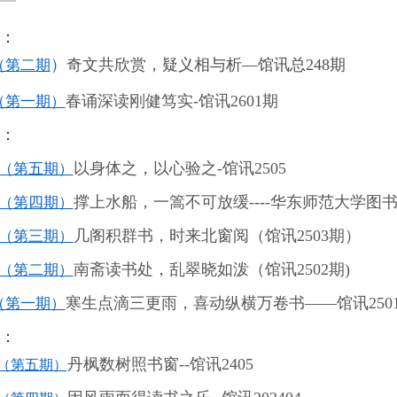
讯：
）
奇文共欣赏，疑义相与析—馆讯总248期
（第
二期
春诵深读刚健笃实
-
馆讯
2601
期
（第一期）
讯：
以身体之，以心验之
-
馆讯
2505
（第五期）
撑上水船，一篙不可放缓
----
华东师范大学图
（第四期）
几阁积群书，时来北窗阅（馆讯
2503
期）
（第三期）
南斋读书处，乱翠晓如泼（馆讯
2502
期
)
（第二期）
寒生点滴三更雨，喜动纵横万卷书
——
馆讯
250
（第一期）
讯：
丹枫数树照书窗
--
馆讯
2405
（第五期）