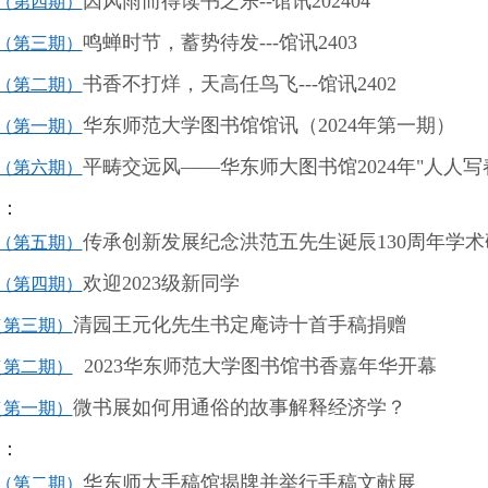
因风雨而得读书之乐
--
馆讯
202404
（第四期）
鸣蝉时节，蓄势待发
---
馆讯
2403
（第三期）
书香不打烊，天高任鸟飞
---
馆讯
2402
（第二期）
华东师范大学图书馆馆讯（
2024
年第一期）
（第一期）
平畴交远风
——
华东师大图书馆
2024
年
"
人人写
（第六期）
讯：
传承创新发展纪念洪范五先生诞辰
130
周年学术
（第五期）
欢迎
2023
级新同学
（第四期）
清园王元化先生书定庵诗十首手稿捐赠
（第三期）
2023
华东师范大学图书馆书香嘉年华开幕
（第二期）
微书展如何用通俗的故事解释经济学？
（第一期）
讯：
华东师大手稿馆揭牌并举行手稿文献展
（第二期）