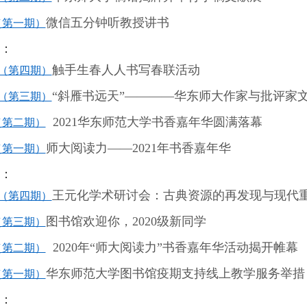
微信五分钟听教授讲书
（第一期）
讯：
触手生春人人书写春联活动
（第四期）
“
斜雁书远天
”————
华东师大作家与批评家
（第三期）
2021
华东师范大学书香嘉年华圆满落幕
（第二期）
师大阅读力
——2021
年书香嘉年华
（第一期）
讯：
王元化学术研讨会：古典资源的再发现与现代
（第四期）
图书馆欢迎你，
2020
级新同学
（第三期）
2020
年
“
师大阅读力
”
书香嘉年华活动揭开帷幕
（第二期）
华东师范大学图书馆疫期支持线上教学服务举措
（第一期）
讯：