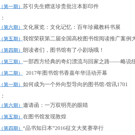
苏引先生赠送珍贵批注本影印件
（第一期）
讯：
文化展览：文化记忆：百年珍藏教科书展
（第六期）
我馆荣获第二届全国高校图书馆阅读推广案例
（第五期）
朗读者们，图书馆有了小剧场哦！
（第四期）
一部西方经典的奇幻漂流与回家之路
——
略说
（第三期）
2017
年图书馆书香嘉年华活动开幕
（第二期）
如何成为一个外向型导向的图书馆
-
馆讯
1701
（第一期）
讯：
邀请函：一万双明亮的眼睛
（第六期）
在图书馆发现敦煌
（第五期）
“
品书知日本
”2016
征文大奖赛举行
（第四期）