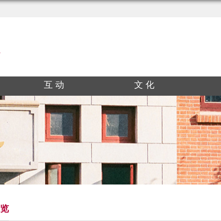
互 动
文 化
览