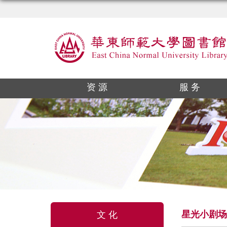
资 源
服 务
星光小剧场
文 化