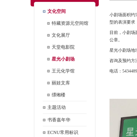
文化空间
小剧场面积约
型的表演要求
特藏资源元空间馆
目前，小剧场
文化展厅
公章。
天堂电影院
星光小剧场地
星光小剧场
咨询及预约方
王元化学馆
电话：
543448
丽娃文库
缥缃楼
主题活动
书香嘉年华
ECNU常用标识