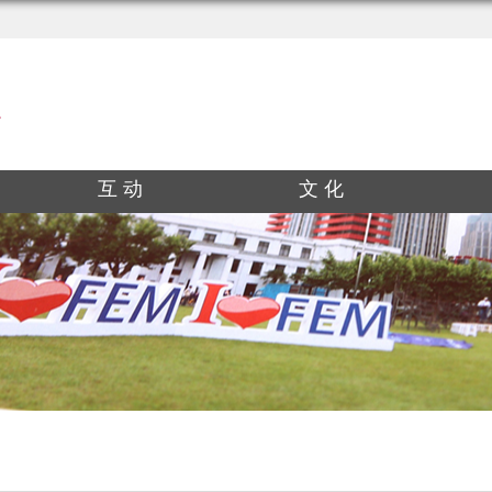
互 动
文 化