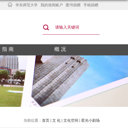
华东师范大学
我的借阅账户
图书捐赠
手稿捐赠
指 南
概 况
当前位置：
首页
文 化
文化空间
星光小剧场