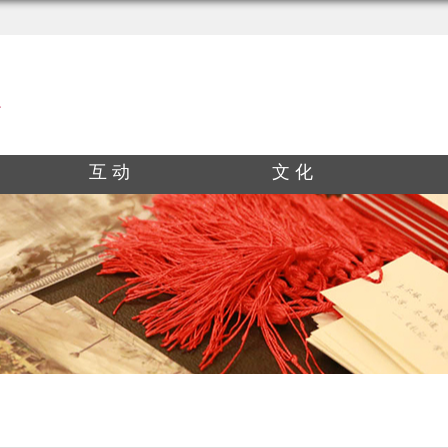
互 动
文 化