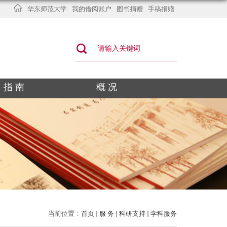
华东师范大学
我的借阅账户
图书捐赠
手稿捐赠
指 南
概 况
当前位置：
首页
服 务
科研支持
学科服务