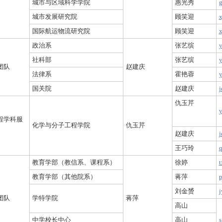
城市与区域科学学院
惠光秀
g
城市发展研究院
顾笑迎
x
国际航运物流研究院
顾笑迎
x
政治系
张艺缤
y
社科部
张艺缤
y
团队
赵建庆
法律系
霍艳蓉
y
国关院
赵建庆
j
仇玉芹
y
程学科服
化学与分子工程学院
仇玉芹
赵建庆
j
王巧玲
q
教育学部（教信系、课程系）
徐婷
t
教育学部（其他院系）
蒋萍
p
刘金赟
j
团队
学特学院
蒋萍
高山
中学校长中心
高山
s