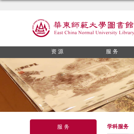
资 源
服 务
学科服务
服 务