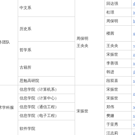
回达强
d
中文系
杜璟
j
周保明
b
历史系
楼茜
q
周保明
务团队
王央央
王央央
y
哲学系
宋振世
z
李善强
s
古籍所
韩进
j
思勉高研院
段双喜
s
信息学院（计算机系）
宋振世
z
信息学院（计算中心）
宋振世
信息学院（通信工程）
郑伟
w
术学科服
宋振世
信息学院（电子工程）
樊姗
s
于亚秀
y
软件学院
汪志莉
z