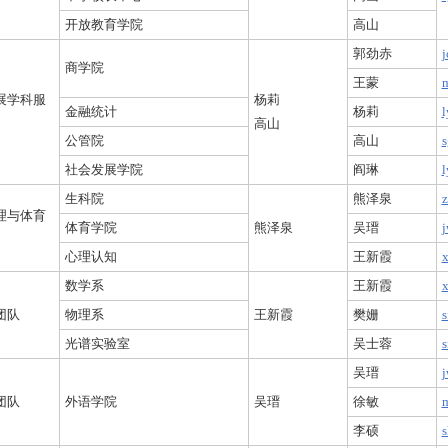
开放教育学院
高山
郭劲赤
j
商学院
王蒙
m
展学科服
杨莉
金融统计
杨莉
l
高山
公管院
高山
s
社会发展学院
阎琳
l
生科院
熊泽泉
z
理与体育
体育学院
熊泽泉
吴瑨
j
心理认知
王新霞
x
数学系
王新霞
x
团队
物理系
王新霞
樊姗
s
光谱实验室
吴士蓉
s
吴瑨
j
团队
外语学院
吴瑨
徐敏
m
李硕
s