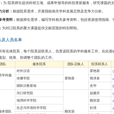
：
为 院系师生提供科研立项、成果申报等的科技查新服务，研究课题的
力分析：
根据院系需求，开展我校相关学科发展态势及竞争力分析。
参考资料：
根据师生需求，编写学科相关参考资料，包括资源使用指南、
：
为对口院系的重大课题提供文献层面的特别帮助。
队及人员名单
所有实体院系，每个院系设联系人，负责该院系的学科服务工作。在此基础
规划、统筹、协调整个团队的工作。
团队
服务院系
团队召集人
院系联系人
对外汉语
霍艳蓉
y
语学科服
传播学院
霍艳蓉
熊泽泉
z
国际汉教基地
史华
h
河口研究院
赵建庆
j
地理科学学院
顾笑迎
x
生态与环境科学学院
杜璟
j
服务团队
顾笑迎