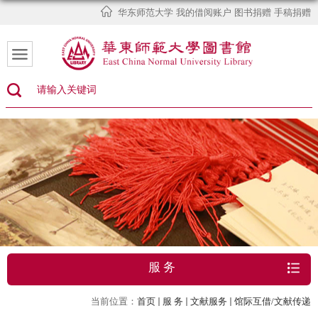
华东师范大学
我的借阅账户
图书捐赠
手稿捐赠
服 务
当前位置：
首页
服 务
文献服务
馆际互借/文献传递