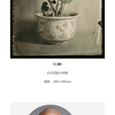
《心像》
古法湿版火棉胶
规格：285×385mm