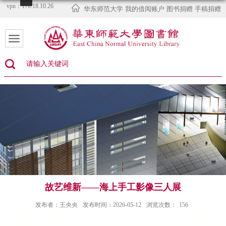
vpn：170.18.10.26
华东师范大学
我的借阅账户
图书捐赠
手稿捐赠
故艺维新——海上手工影像三人展
发布者：王央央
发布时间：2026-05-12
浏览次数：
156