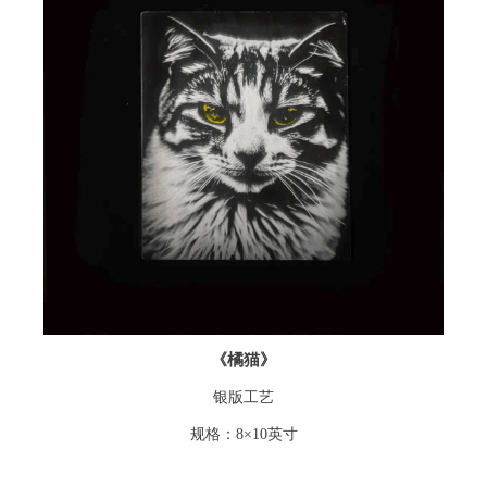
《橘猫》
银版工艺
规格：8×10英寸