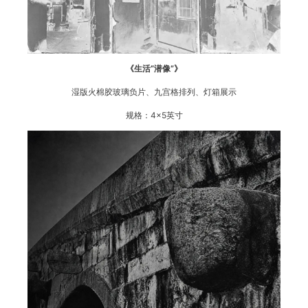
《生活“潜像”》
湿版火棉胶玻璃负片、九宫格排列、灯箱展示
规格：4×5英寸