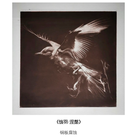
《蚀羽·涅槃》
铜板腐蚀