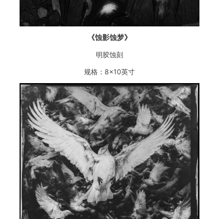
《蚀影蚀梦》
明胶蚀刻
规格：8×10英寸