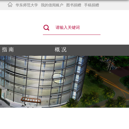
华东师范大学
我的借阅账户
图书捐赠
手稿捐赠
指 南
概 况