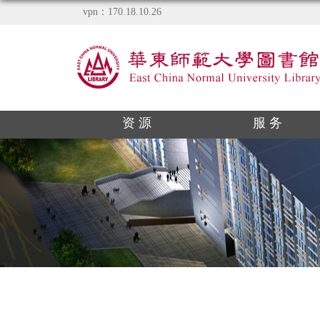
vpn：170.18.10.26
资 源
服 务