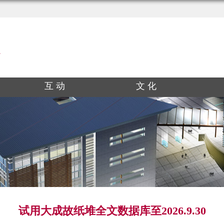
互 动
文 化
试用大成故纸堆全文数据库至2026.9.30