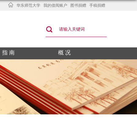
华东师范大学
我的借阅账户
图书捐赠
手稿捐赠
指 南
概 况