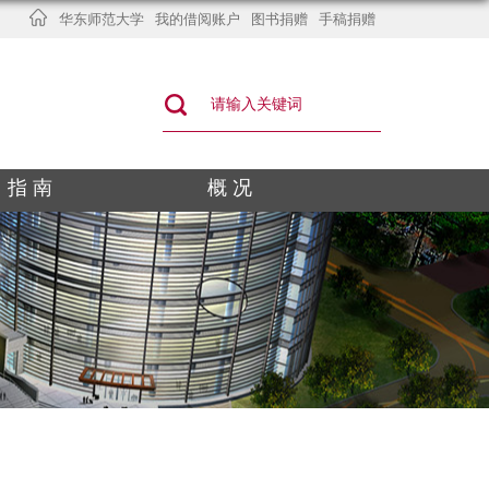
华东师范大学
我的借阅账户
图书捐赠
手稿捐赠
指 南
概 况