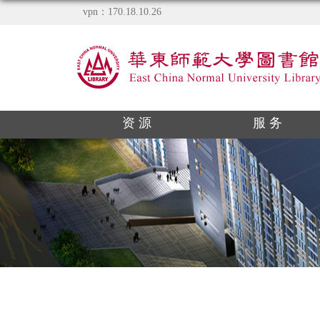
vpn：170.18.10.26
资 源
服 务