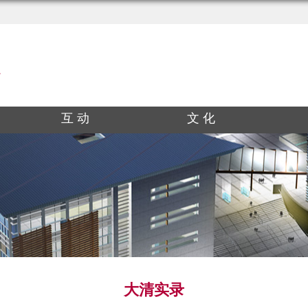
互 动
文 化
大清实录