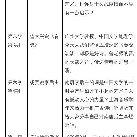
艺术。也许对于久战疫情而不决
有一点启示？
第六季
曾大兴说《春
广州大学教授、中国文学地理学
第
3期
晓》
今天为我们解读孟浩然的《春晓
淡淡，却极是好诗。曾老师的音
的
天籁
之音，传递着春的消息，
听。
第六季
杨赛说李后主
南唐李后主的词是中国文学的一
第
4期
时会产生如此了不起的艺术？以
有撼动人心的力量？上海音乐学
年来致力于推广古诗词吟唱及其
给大家分享自己对南唐后主李煜
吟唱。