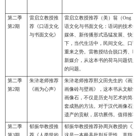
第二季
雷启立教授推
雷启立教授推荐（美）翁（
Ong，
第2期
荐《口语文化
语文化与书面文化：语词的技术
与书面文化》
媒体、新传播形式迅猛发展、快
下，当代生活中，民间文化、口
重来之势。雷教授结合脱口秀、
新媒介，从这本书的荷马问题切
的问题。
第二季
朱浒老师推荐
朱浒老师推荐邢义田先生的《画
第2期
《画为心声》
画像砖与壁画》，这本书从文献
画像石，不仅是历史与艺术的简
套成熟的方法。对于汉代画像石
遗产的贡献，居功厥伟。值得推
第二季
郁振华教授推
郁振华教授推荐孙周兴教授的《
第3期
荐
《
人类世的
这是一本极具批判反思性，直指