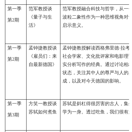
第一季
范军教授谈
范军教授融合科技与哲学，从一
《量子与生
波粒二象性作为一种思维视角对
第2期
活》
启示意义。
第一季
孟钟捷教授谈
孟钟捷教授解读西格弗里德
·拉
《雇员们：来
社会学家、文化批评家和电影理
第2期
自最新德国》
实分析写作的经典。通过讨论柏
状态，关注其中人的尊严与人的
成，以及对今天德国的影响。
第一季
方笑一教授谈
苏轼是斜杠得很厉害的古人，集
苏轼如何煮鱼
学为一身。透过吃鱼，我们很有
第3期