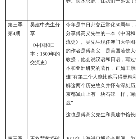
养。饮水思源，让我们一起去了
第三季
吴建中先生分
今年是中日邦交正常化50周年，
第4期
享
分享傅高义先生的一本《中国和日本
流
史》。
吴先生现任澳门大学图
《中国和日
的作者是傅高义，是美国哈佛大
本：1500年的
教授，他会说汉语和日语，写过
交流史》
本和亚洲研究的著作，正如王康
难
“有第二个人能比他写得更精彩
解这两个历史悠久并怀有深刻历史
京都岚山上有一块石碑一样，写
战”
这也是傅高义先生和吴建中馆长
第三季
王格慧教授破
2019年上海进口博览会期间，为