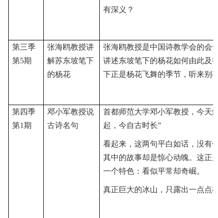
有深义？
第三季
张海鸥教授讲
张海鸥教授是中国诗教学会的会
第5期
解苏东坡笔下
讲述东坡笔下的杨花如何由此及
的杨花
下正是杨花飞舞的季节，听来别
第四季
邓小军教授说
首都师范大学邓小军教授，今天
第1期
古诗名句
起，今自古时长”
看起来，这两句平白如话，没有
其中的故事却是惊心动魄。这正
一个特色：看似平常却奇崛。
真正巨大的冰山，只露出一点点