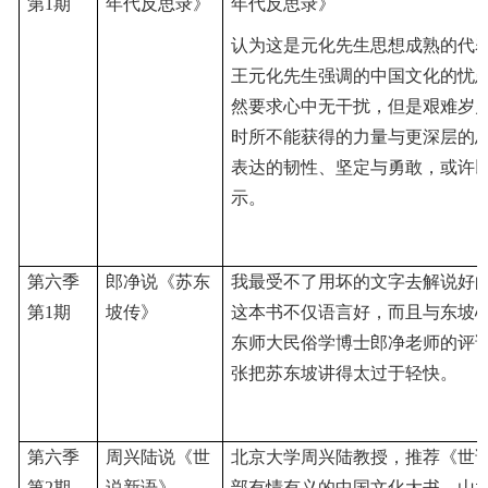
第
1期
年代反思录》
年代反思录》
认为这是元化先生思想成熟的代
王元化先生强调的中国文化的忧
然要求心中无干扰，但是艰难岁
时所不能获得的力量与更深层的
表达的韧性、坚定与勇敢，或许
示。
第六季
郎净说《苏东
我最受不了用坏的文字去解说好
第
1期
坡传》
这本书不仅语言好，而且与东坡
东师大民俗学博士郎净老师的评
张把苏东坡讲得太过于轻快。
第六季
周兴陆说《世
北京大学周兴陆教授，推荐《世
第
2期
说新语》
部有情有义的中国文化大书。山