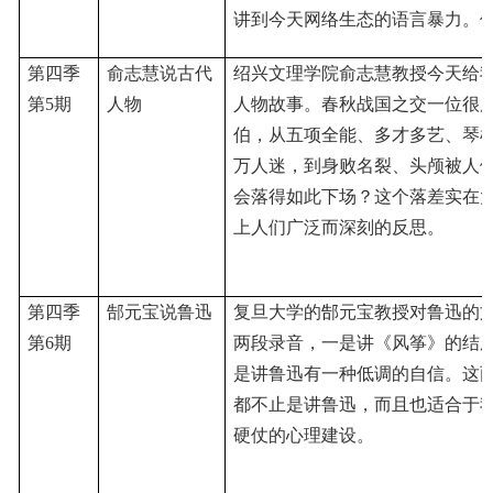
讲到今天网络生态的语言暴力。
第四季
俞志慧说古代
绍兴文理学院俞志慧教授今天给
第
5期
人物
人物故事。春秋战国之交一位很
伯，从五项全能、多才多艺、琴
万人迷，到身败名裂、头颅被人
会落得如此下场？这个落差实在
上人们广泛而深刻的反思
。
第四季
郜元宝说鲁迅
复旦大学的
郜
元宝
教授对鲁迅的
第
6期
两段录音，一是讲《风筝》的结
是讲鲁迅有一种低调的自信。这
都不止是讲鲁迅，而且也适合于
硬仗的心理建设。