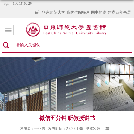
vpn：170.18.10.26
华东师范大学
我的借阅账户
图书捐赠
建党百年书展
微信五分钟 听教授讲书
发布者：于亚秀
发布时间：2022-04-06
浏览次数：
3045