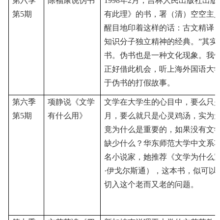
第六季
陈福康说伪书
1998年2月，吉林人民出版社出版
第
5期
有此理》的书，署（清）空空主
醒目地印着这样的话：古文精译，
知识分子独立精神的经典。”其实
书。伪书也是一种文化现象。我
正好借此机会，听上海外国语大
于伪书的打假故事
。
第六季
项静说《文学
文学在大学生的心目中，要么只
第
5期
有什么用》
月，要么就只是心灵鸡汤，实为
竟为什么是重要的，如果没有文
缺少什么？华东师范大学中文系
名小说家，她推荐《文学为什么
·伊戈尔斯通），这本书，似可以
切入这个老而又老的问题
。