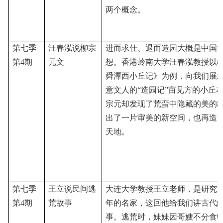
两个概念。
第七季
汪春泓说柳宗
进而求仕、退而造园大概是中国
第
4期
元文
想。香港岭南大学汪春泓教授以
舜潭西小丘记》为例，向我们展
意文人的
“造园记”亩见方的小丘
宗元却发现了荒蛮中隐藏的美的
出了一片审美的新空间，也再造
天地。
第七季
王立说民间逃
大连大学教授王立老师，是研究
第
4期
荒故事
年的名家，这回他给我们讲古代
事。逃荒时，妹
妹
因哥嫂不分食