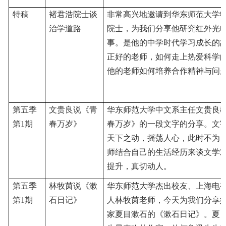
特稿
褚君浩院士谈
非常高兴地邀请到华东师范大学
治学道路
院士，为我们分享他研究红外光
事。是他的中学时代学习成长的
正好的老师，如何走上热爱科学
他的老师如何培养合作精神与问
第五季
文贵良说《青
华东师范大学中文系主任文贵良
第
1期
春万岁》
春万岁》的一段文字的分享。文
天下之动，摇荡人心，此时不为
师结合自己的生活经历来谈文学
提升，真切动人。
第五季
林牧茵说《漱
华东师范大学杰出校友、上海电
第
1期
石日记》
人林牧茵老师，今天为我们分享
家夏目漱石的《漱石日记》。夏