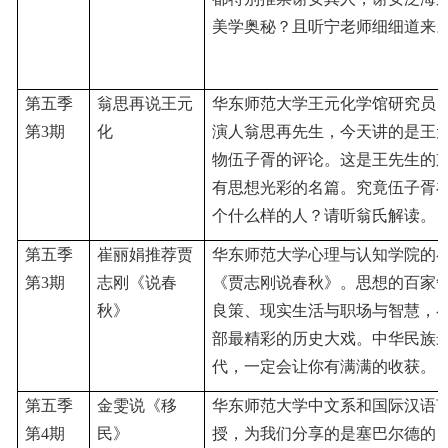
美学奥秘？且听宁老师细细道来
第五季
翁思再说王元
华东师范大学王元化学馆研究员
第
3期
化
演人翁思再先生，今天讲的是王
物伍子胥的评论。这是王先生的
有思想光彩的名篇。究竟伍子胥
个什么样的人？请听翁氏解读。
第五季
崔丽娟推荐贾
华东师范大学心理与认知学院的
第
3期
志刚《说春
《贾志刚说春秋》。思想的百家
秋》
良策、现实生活与职场与智慧，
部最精彩的历史大戏。中华民族
代，一定会让你有满满的收获。
第五季
金雯说《移
华东师范大学中文系和国际汉语
第
4期
民》
授，为我们分享的是塞巴尔德的