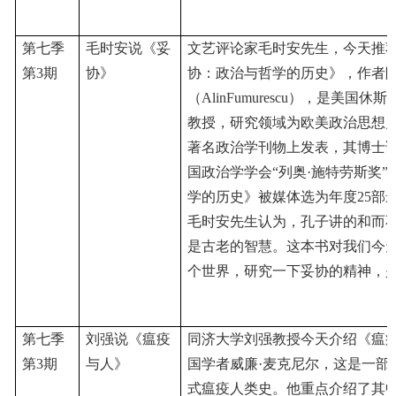
第七季
毛时安说《妥
文艺评论家毛时安先生，今天推
第
3期
协》
协：政治与哲学的历史》，作者
（AlinFumurescu），是美国
教授，研究领域为欧美政治思想
著名政治学刊物上发表，其博士论文
国政治学学会“列奥·施特劳斯奖
学的历史》被媒体选为年度25部
毛时安先生认为，孔子讲的和而
是古老的智慧。这本书对我们今
个世界，研究一下妥协的精神，
第七季
刘强说《瘟疫
同济大学刘强教授今天介绍《瘟
第
3期
与人》
国学者威廉
·麦克尼尔，这是一部
式瘟疫人类史。他重点介绍了其