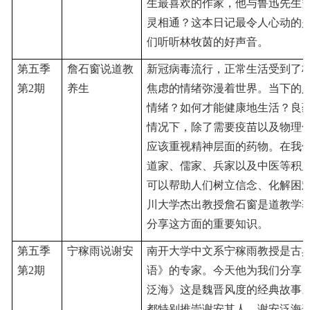
生最喜欢的作家，他与鲁迅先生
灵相通？这本日记最令人心动的
们听听林牧茵的好声音。
第五季
詹石窗说道教
新冠病毒流行，正常生活受到了
第
2期
养生
焦虑的情绪弥漫着世界。当下的
情绪？如何才能健康地生活？良
情况下，除了需要疫苗以及物理
应该重视精神层面的药物。在我
道家、儒家、兵家以及中医等积
可以帮助人们树立信念、化解困
川大学杰出教授詹石窗是道教学
分享这方面的重要知识。
第五季
宁稼雨说谢安
南开大学中文系宁稼雨教授是古
第
2期
语》的专家。今天他为我们分享
泛海》这是魏晋风度的经典故事
都特别推崇谢安其人，谢安泛海