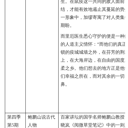
生。在鼠疫这一共同的敌人面前
结，才能有效地遏止其蔓延的势
一形象中，加缪寄寓了对人类集
期盼。
而里厄医生悉心守护的便是一种
的人道主义情怀：
“而他们的真正
锁的疫城城墙之外，在芬芳的荆
上，在大海岸边，在自由的国度
柔之乡。他们想去的地方正是他
们幸福之所在，而对其余的一切
鼻
。
第四季
鲍鹏山说古代
百家讲坛的国学名师鲍鹏山教授
第
5期
人物
晓岚《阅微草堂笔记》中的一则