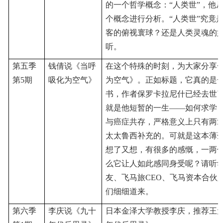
的一个哲学概念：
“人类世”，他
个概念进行分析。“人类世”究竟
客的俯视寰球？还是人类灵魂的
听。
第五季
钱倩说《当呼
在这个特殊的时刻，为大家分享
第
5期
吸化为空气》
为空气》。正如标题，它真的是
书，作者保罗卡拉尼什已经去世
就是他短暂的一生
——如何求学
与癌症共存，严格意义上只有两
太太鲁西补充的。可就是这本薄
想了又想，有很多的感慨，一两
么它让人如此感同身受呢？请听
友、飞马旅CEO、飞马资本合伙
们细细道来。
第六季
李庆说《九十
日本金泽大学教授李庆，推荐王