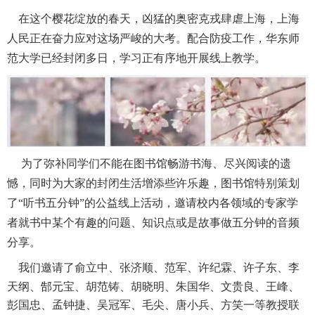
在这个樱花绽放的春天，凶猛的奥密克戎肆虐上海，上海
人民正在奋力应对这场严峻的大考。配合防疫工作，华东师
范大学已经封闭多日，学习正有序地开展线上教学。
为了弥补同学们不能在图书馆畅游书海、尽兴阅读的遗
憾，同时为大家的封闭生活增添些许乐趣，图书馆特别策划
了“听书五分钟”的公益线上活动，邀请校内各领域的专家学
者就书中某个有趣的问题、知识点或是故事做五分钟的音频
分享。
我们邀请了俞立中、张济顺、范军、许纪霖、许子东、李
天纲、
郜
元宝、胡范铸、胡晓明、朱国华、文贵良、王峰、
彭国忠、孟钟捷、吴冠军、毛尖、唐小兵、方笑一等教授联