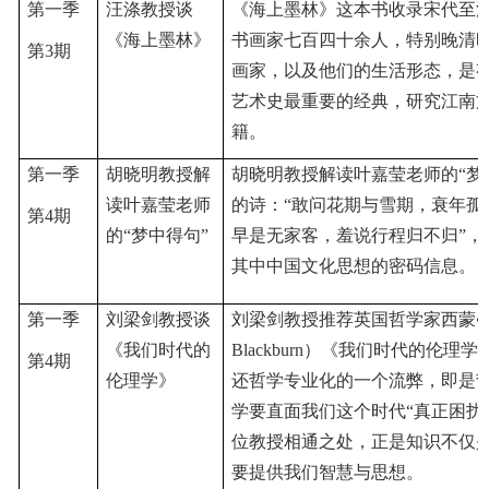
第一季
汪涤教授谈
《海上墨林》这本书收录宋代至
《海上墨林》
书画家七百四十余人，特别晚清
第3期
画家，以及他们的生活形态，是
艺术史最重要的经典，研究江南
籍。
第一季
胡晓明教授解
胡晓明教授解读叶嘉莹老师的
“
读叶嘉莹老师
的诗：“敢问花期与雪期，衰年孤
第4期
的
“梦中得句
”
早是无家客，羞说行程归不归”，
其中中国文化思想的密码信息。
第一季
刘梁剑教授谈
刘梁剑教授推荐英国哲学家西蒙
•
《我们时代的
Blackburn）《我们时代的伦理
第4期
伦理学》
还哲学专业化的一个流弊，即是哲
学要直面我们这个时代“真正困扰
位教授相通之处，正是知识不仅
要提供我们智慧与思想。