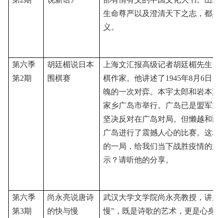
生命尊严以及澄清天下之志，都
义。
第六季
胡廷楣说日本
上海文汇报高级记者胡廷楣先生
第
2期
围棋赛
棋作家。他讲述了1945年8月6
魄的一次对弈。本宇太郎和岩本
家乡广岛市举行。广岛已是盟军
坚决反对在广岛对局。但懒越和
广岛进行了震撼人心的比赛。这
的一局，给我们当下战胜疫情的
示？请听他的分享。
第六季
尚永亮说唐诗
武汉大学文学院尚永亮教授，讲
第
3期
的快与慢
慢”
，
既是诗歌的艺术，更是心身