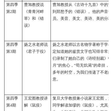
第四季
曹旭教授说
曹旭教授从《古诗十九首》中的
第
2期
《青青河畔
到郑愁予的《错误》。他的声音
草》和《错
员。美音、美文、美诗、美的分
误》
第四季
扬之水老师说
扬之水老师以古名物学著称于学
第
3期
《君子于役》
定知道她的鉴赏文字也写得非常
们录制了她自己的《诗经别裁》
月”的焦心，“苟无饥渴”的牵挂
多年的时空，为我们传递了不老
意。
第四季
王宏图教授讲
复旦大学教授兼小说家王宏图，
第4
期
解《鼠疫》
同学解读加缪的《鼠疫》
。
尤其