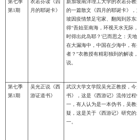
第七季
衣若芬读《四
新加坡南洋理工大学的衣若芬教
第
1期
月的耶诞卡》
的一篇散文《四月的耶诞卡》，
坡因疫情禁足宅家、翻阅到苏东
得
“吾始至南海，环视天水无际，
时得出此岛耶？'已而思之：天地
在大漏海中，中国在少海中，有
者？”衣教授有精彩独到的解读，
说
。
第七季
吴光正说《西
武汉大学文学院吴光正教授，今
第
1期
游证道书》
书》，这是《西游记》流传过程
一，有人认为是一本伪书，吴教
疑，这是关于《西游记》研究的
一
。