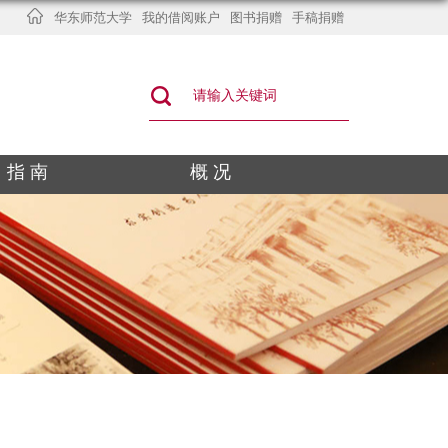
华东师范大学
我的借阅账户
图书捐赠
手稿捐赠
指 南
概 况