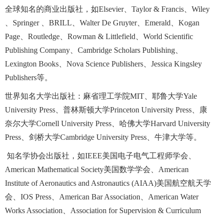
全球知名的商业出版社，如Elsevier、Taylor & Francis、Wiley
、Springer 、BRILL、Walter De Gruyter、Emerald、Kogan
Page、Routledge、Rowman & Littlefield、World Scientific
Publishing Company、Cambridge Scholars Publishing、
Lexington Books、Nova Science Publishers、Jessica Kingsley
Publishers等。
世界知名大学出版社：麻省理工学院MIT、耶鲁大学Yale
University Press、普林斯顿大学Princeton University Press、康
奈尔大学Cornell University Press、哈佛大学Harvard University
Press、剑桥大学Cambridge University Press、牛津大学等。
知名学协会出版社，如IEEE美国电子电气工程师学会、
American Mathematical Society美国数学学会、American
Institute of Aeronautics and Astronautics (AIAA)美国航空航天学
会、IOS Press、American Bar Association、American Water
Works Association、Association for Supervision & Curriculum