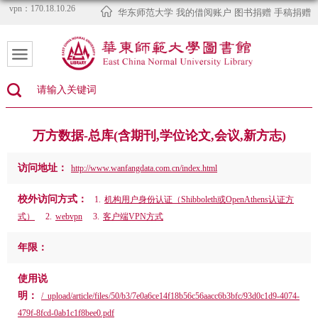
vpn：170.18.10.26
华东师范大学
我的借阅账户
图书捐赠
手稿捐赠
万方数据-总库(含期刊,学位论文,会议,新方志)
访问地址：
http://www.wanfangdata.com.cn/index.html
校外访问方式：
1.
机构用户身份认证（Shibboleth或OpenAthens认证方
式）
2.
webvpn
3.
客户端VPN方式
年限：
使用说
明：
/_upload/article/files/50/b3/7e0a6ce14f18b56c56aacc6b3bfc/93d0c1d9-4074-
479f-8fcd-0ab1c1f8bee0.pdf