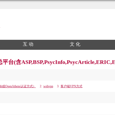
互 动
文 化
台(含ASP,BSP,PsycInfo,PsycArticle,ERIC,
h或OpenAthens认证方式）
2.
webvpn
3.
客户端VPN方式