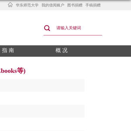
华东师范大学
我的借阅账户
图书捐赠
手稿捐赠
指 南
概 况
Ebooks等)