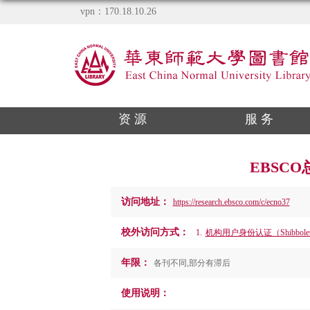
vpn：170.18.10.26
资 源
服 务
EBSCO总平
访问地址：
https://research.ebsco.com/c/ecno37
校外访问方式：
1.
机构用户身份认证（Shibbolet
年限：
各刊不同,部分有滞后
使用说明：