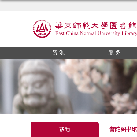
资 源
服 务
普陀图书馆
帮助