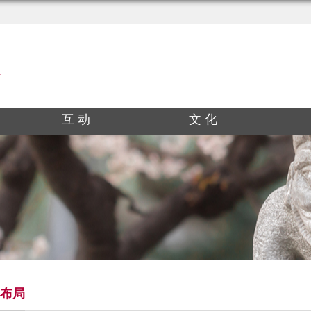
互 动
文 化
布局