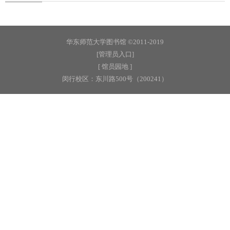
华东师范大学图书馆 ©2011-2019
[管理员入口]
[ 馆员园地 ]
闵行校区：东川路500号（200241）