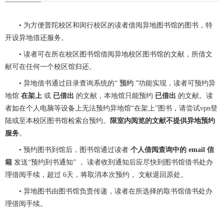
• 为方便普陀校区和闵行校区的读者借阅异地图书馆的图书，特
开设异地借还服务。
• 读者可在所在校区图书馆借阅异地校区图书馆的文献，所借文
献可在任何一个校区馆归还。
• 异地借书通过目录查询系统的“
预约
”功能实现，读者可预约异
地馆
在架上
或
已借出
的文献，本地馆只能预约
已借出
的文献。读
者如在个人电脑等设备上无法预约异地馆“在架上”图书，请尝试vpn登
陆或至本校区图书馆检索台预约。
限室内阅览的文献不提供异地预约
服务
。
• 预约图书到馆后，图书馆通过读者
个人借阅查询中的
email
信
箱
发送“预约到书通知” ， 读者收到通知后应尽快到图书馆借书处办
理借阅手续，超过 6天，将取消本次预约， 文献退回原处。
• 异地图书由图书馆负责传递，读者在所选择的取书馆借书处办
理借阅手续。