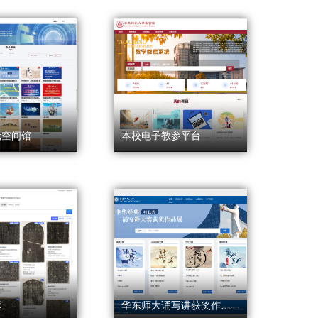
元空间馆
本校电子教参平台
库
华东师大诵写讲获奖作品库