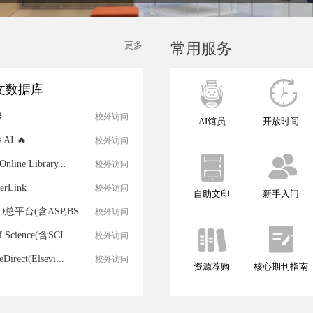
更多
常用服务
文数据库
R
校外访问
AI馆员
开放时间
 AI 🔥
校外访问
Online Library...
校外访问
erLink
校外访问
自助文印
新手入门
O总平台(含ASP,BS...
校外访问
f Science(含SCI...
校外访问
eDirect(Elsevi...
校外访问
资源荐购
核心期刊指南