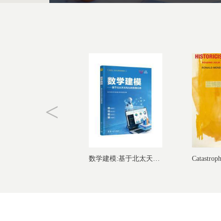
企业家神话:打破硅谷想象
数学建模:基于北太天元与AI的竞...