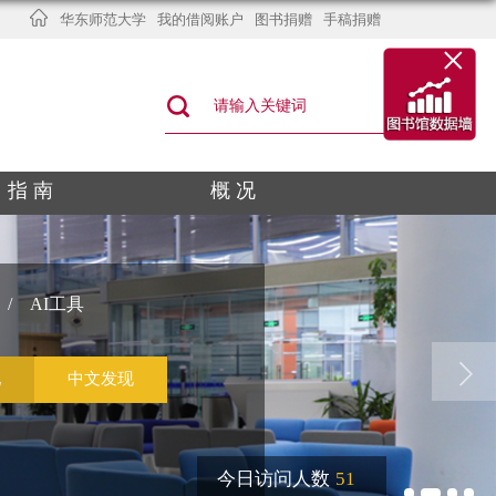
华东师范大学
我的借阅账户
图书捐赠
手稿捐赠
×
指 南
概 况
/
AI工具
今日访问人数
5
1