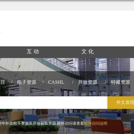
互 动
文 化
书目
/
电子资源
/
CASHL
/
开放资源
/
特藏资源
要中外文电子资源及开放获取资源 校外访问请查看
校外访问说明