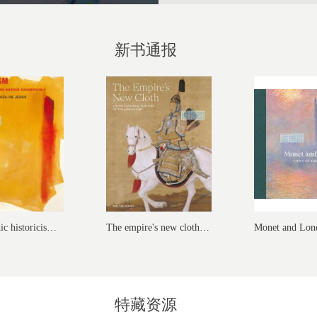
新书通报
Catastrophic historicism :read...
The empire's new cloth :cross-...
特藏资源