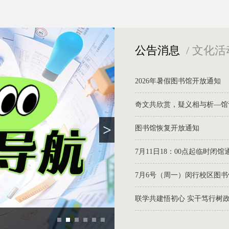
公告消息
/
文化活
2026年暑假图书馆开放通知
奇文共欣赏，疑义相与析—馆讯
>
图书馆恢复开放通知
7月11日18：00点起临时闭馆
7月6号（周一）闵行校区图
联学共建悟初心 实干笃行树政绩