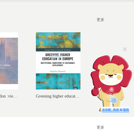
更多
×
Monet and London :views of the...
Greening higher education in E...
更多