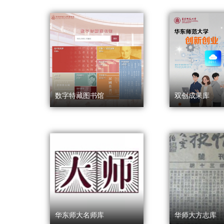
数字特藏图书馆
双创成果库
华东师大名师库
华师大方志库