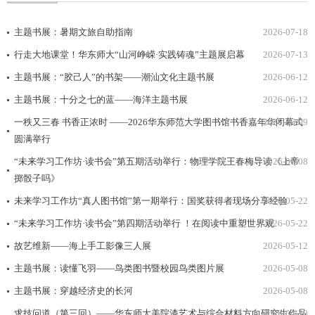
主题书展：暑期文旅自助指南
2026-07-18
行走大地课堂！华东师大“山河峥嵘·实践铸魂”主题展启幕
2026-07-13
主题书展：“胶己人”的书架——潮汕文化主题书展
2026-06-12
主题书展：十分之七的蓝——海洋主题书展
2026-06-12
一秩又三春 书香正浓时 ——2026华东师范大学图书馆书香嘉年华闭幕式
2026-06-09
圆满举行
“未来学习工作坊·读书会”第五期活动举行：物理学院王春梅导读《上帝
2026-06-08
掷骰子吗》
未来学习工作坊“真人图书馆”第一期举行：国奖获得者现场分享经验
2026-05-22
“未来学习工作坊·读书会”第四期活动举行 ！在阅读中重塑世界观
2026-05-22
故艺维新——海上手工影像三人展
2026-05-12
主题书展：读懂飞羽——鸟类图书暨校园鸟类图片展
2026-05-08
主题书展：穿越经济史的长河
2026-05-08
求技问道（第三回）——华东师大美院漆艺术与综合材料方向研究生作品
2026-04-30